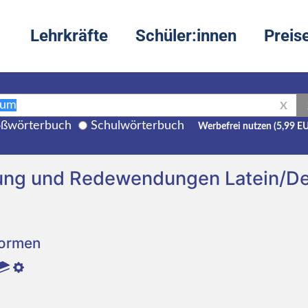
Lehrkräfte
Schüler:innen
Preis
X
ßwörterbuch
Schulwörterbuch
Werbefrei nutzen (5,99 E
ung und Redewendungen Latein/D
Formen