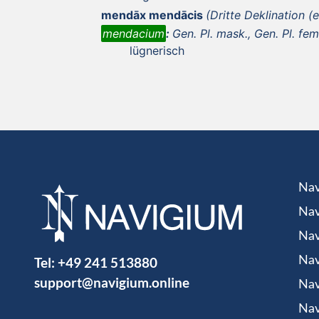
mendāx mendācis
(Dritte Deklination (
mendacium
:
Gen. Pl. mask., Gen. Pl. fem.
lügnerisch
Nav
Nav
Nav
Tel:
+49 241 513880
Nav
support@navigium.online
Nav
Nav