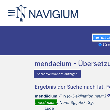
Gro
mendacium - Übersetz
Sprachverwandte anzeigen
Ergebnis der Suche nach lat. 
mendācium -ī, n
(o-Deklination neutr.)
mendacium
:
Nom. Sg., Akk. Sg.
Lüge