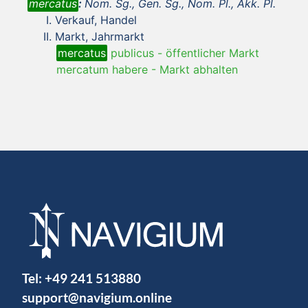
mercatus
:
Nom. Sg., Gen. Sg., Nom. Pl., Akk. Pl.
Verkauf, Handel
Markt, Jahrmarkt
mercatus
publicus
-
öffentlicher Markt
mercatum habere
-
Markt abhalten
Tel:
+49 241 513880
support@navigium.online