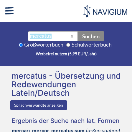
Suchen
X
Großwörterbuch
Schulwörterbuch
Werbefrei nutzen (5,99 EUR/Jahr)
mercatus - Übersetzung und
Redewendungen
Latein/Deutsch
Sprachverwandte anzeigen
Ergebnis der Suche nach lat. Formen
mercārī, mercor, mercātus sum
(a-Konjugation)