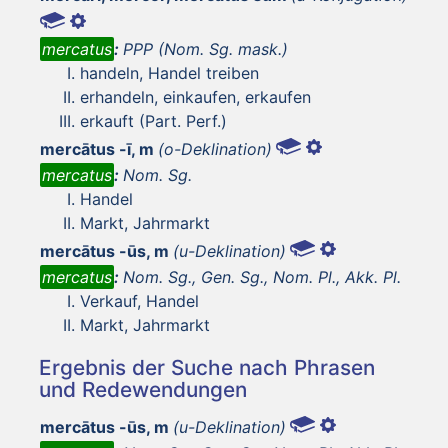
mercatus
:
PPP (Nom. Sg. mask.)
handeln, Handel treiben
erhandeln, einkaufen, erkaufen
erkauft (Part. Perf.)
mercātus -ī, m
(o-Deklination)
mercatus
:
Nom. Sg.
Handel
Markt, Jahrmarkt
mercātus -ūs, m
(u-Deklination)
mercatus
:
Nom. Sg., Gen. Sg., Nom. Pl., Akk. Pl.
Verkauf, Handel
Markt, Jahrmarkt
Ergebnis der Suche nach Phrasen
und Redewendungen
mercātus -ūs, m
(u-Deklination)