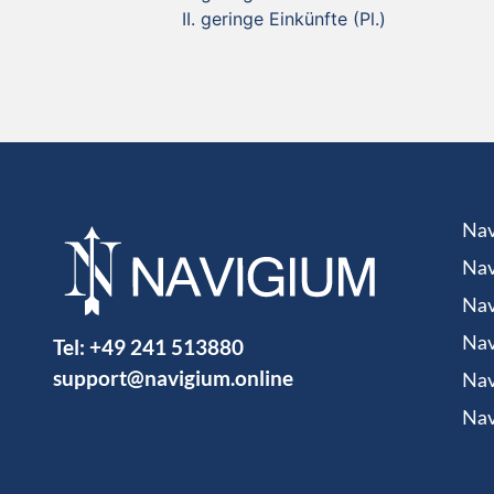
geringe Einkünfte (Pl.)
Nav
Nav
Nav
Tel:
+49 241 513880
Nav
support@navigium.online
Nav
Nav