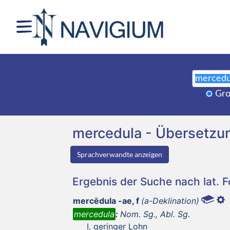
Gro
mercedula - Übersetzu
Sprachverwandte anzeigen
Ergebnis der Suche nach lat. 
mercēdula -ae, f
(a-Deklination)
mercedula
:
Nom. Sg., Abl. Sg.
geringer Lohn