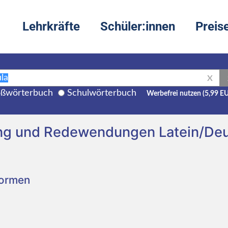
Lehrkräfte
Schüler:innen
Preis
X
ßwörterbuch
Schulwörterbuch
Werbefrei nutzen (5,99 E
ng und Redewendungen Latein/De
Formen