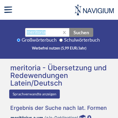
Suchen
X
Großwörterbuch
Schulwörterbuch
Werbefrei nutzen (5,99 EUR/Jahr)
meritoria - Übersetzung und
Redewendungen
Latein/Deutsch
Sprachverwandte anzeigen
Ergebnis der Suche nach lat. Formen
meritōrius a um
(a/o-Deklination)