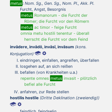
metus
:
Nom. Sg., Gen. Sg., Nom. Pl., Akk. Pl.
Furcht, Angst, Besorgnis
metus
Romanorum
-
die Furcht der
Römer; die Furcht vor den Römern
metus
ac timor
-
feige Furcht
omnia metu hostili tenentur
-
überall
herrscht die Furcht vor dem Feind
invādere, invādō, invāsī, invāsum
(kons.
Konjugation)
eindringen, einfallen, angreifen, überfallen
losgehen auf, an sich reißen
befallen (von Krankheiten u.a.)
repente omnes
metus
invasit
-
plötzlich
befiel alle Furcht
anfahren, zur Rede stellen
hostīlis hostīle
(Dritte Deklination (zweiendig))
feindlich, feindselig