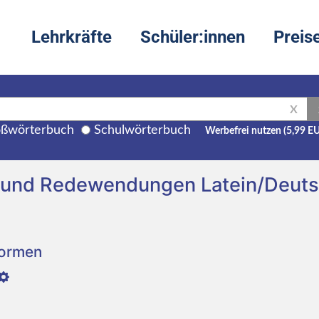
Lehrkräfte
Schüler:innen
Preis
X
ßwörterbuch
Schulwörterbuch
Werbefrei nutzen (5,99 E
g und Redewendungen Latein/Deut
Formen