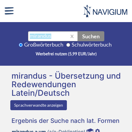
Suchen
X
Großwörterbuch
Schulwörterbuch
Werbefrei nutzen (5,99 EUR/Jahr)
mirandus - Übersetzung und
Redewendungen
Latein/Deutsch
Sprachverwandte anzeigen
Ergebnis der Suche nach lat. Formen
mīrandus a um
(a/o-Deklination)