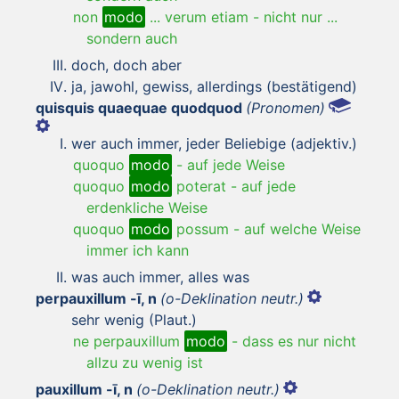
non
modo
... verum etiam
-
nicht nur ...
sondern auch
doch, doch aber
ja, jawohl, gewiss, allerdings (bestätigend)
quisquis quaequae quodquod
(Pronomen)
wer auch immer, jeder Beliebige (adjektiv.)
quoquo
modo
-
auf jede Weise
quoquo
modo
poterat
-
auf jede
erdenkliche Weise
quoquo
modo
possum
-
auf welche Weise
immer ich kann
was auch immer, alles was
perpauxillum -ī, n
(o-Deklination neutr.)
sehr wenig (Plaut.)
ne perpauxillum
modo
-
dass es nur nicht
allzu zu wenig ist
pauxillum -ī, n
(o-Deklination neutr.)