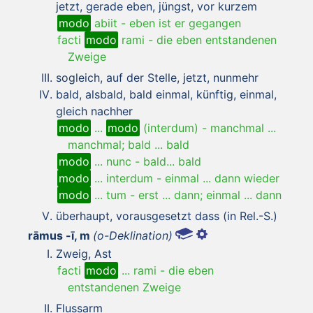
jetzt, gerade eben, jüngst, vor kurzem
modo
abiit
-
eben ist er gegangen
facti
modo
rami
-
die eben entstandenen
Zweige
sogleich, auf der Stelle, jetzt, nunmehr
bald, alsbald, bald einmal, künftig, einmal,
gleich nachher
modo
...
modo
(interdum)
-
manchmal ...
manchmal; bald ... bald
modo
... nunc
-
bald... bald
modo
... interdum
-
einmal ... dann wieder
modo
... tum
-
erst ... dann; einmal ... dann
überhaupt, vorausgesetzt dass (in Rel.-S.)
rāmus -ī, m
(o-Deklination)
Zweig, Ast
facti
modo
... rami
-
die eben
entstandenen Zweige
Flussarm