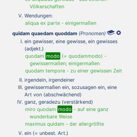
Völkerschaften
Wendungen:
aliqua ex parte
-
einigermaßen
quīdam quaedam quoddam
(Pronomen)
ein gewisser, eine gewisse, ein gewisses
(adjekt.)
quodam
modo
(= quodammodo)
-
gewissermaßen; einigermaßen
quodam tempore
-
zu einer gewissen Zeit
irgendein, irgendeiner
gewissermaßen ein, sozusagen ein, eine
Art von (abschwächend)
ganz, geradezu (verstärkend)
miro quodam
modo
-
auf eine ganz
wunderbare Weise
maximus quidam
-
der allergrößte
ein (= unbest. Art.)