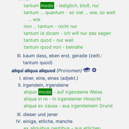
tantum
modo
-
lediglich, bloß, nur
tantum ... quantum
-
so viel ... wie, so weit
... wie
non ... tantum
-
nicht nur
tantum id dicam
-
ich will nur das sagen
tantum quod
-
nur weil
tantum quod non
-
beinahe
kaum dass, eben erst, gerade (zeitl.:
tantum quod)
aliquī aliqua aliquod
(Pronomen)
einer, eine, eines (adjekt.)
irgendein, irgendeine
aliquo
modo
-
auf irgendeine Weise
aliqua in re
-
in irgendeiner Hinsicht
aliqua ex causa
-
aus irgendeinem Grund
dieser und jener
einige, etliche, manche
ex aliquibus gentibus
-
aus etlichen