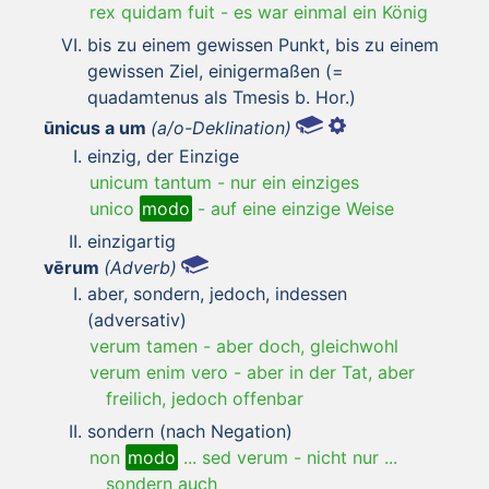
rex quidam fuit
-
es war einmal ein König
bis zu einem gewissen Punkt, bis zu einem
gewissen Ziel, einigermaßen (=
quadamtenus als Tmesis b. Hor.)
ūnicus a um
(a/o-Deklination)
einzig, der Einzige
unicum tantum
-
nur ein einziges
unico
modo
-
auf eine einzige Weise
einzigartig
vērum
(Adverb)
aber, sondern, jedoch, indessen
(adversativ)
verum tamen
-
aber doch, gleichwohl
verum enim vero
-
aber in der Tat, aber
freilich, jedoch offenbar
sondern (nach Negation)
non
modo
... sed verum
-
nicht nur ...
sondern auch