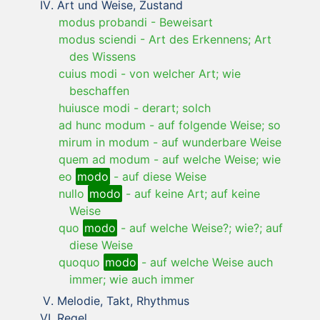
Art und Weise, Zustand
modus probandi
-
Beweisart
modus sciendi
-
Art des Erkennens; Art
des Wissens
cuius modi
-
von welcher Art; wie
beschaffen
huiusce modi
-
derart; solch
ad hunc modum
-
auf folgende Weise; so
mirum in modum
-
auf wunderbare Weise
quem ad modum
-
auf welche Weise; wie
eo
modo
-
auf diese Weise
nullo
modo
-
auf keine Art; auf keine
Weise
quo
modo
-
auf welche Weise?; wie?; auf
diese Weise
quoquo
modo
-
auf welche Weise auch
immer; wie auch immer
Melodie, Takt, Rhythmus
Regel