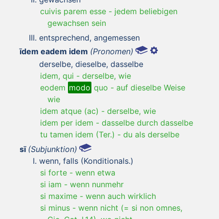
cuivis parem esse
-
jedem beliebigen
gewachsen sein
entsprechend, angemessen
īdem eadem idem
(Pronomen)
derselbe, dieselbe, dasselbe
idem, qui
-
derselbe, wie
eodem
modo
quo
-
auf dieselbe Weise
wie
idem atque (ac)
-
derselbe, wie
idem per idem
-
dasselbe durch dasselbe
tu tamen idem (Ter.)
-
du als derselbe
sī
(Subjunktion)
wenn, falls (Konditionals.)
si forte
-
wenn etwa
si iam
-
wenn nunmehr
si maxime
-
wenn auch wirklich
si minus
-
wenn nicht (= si non omnes,