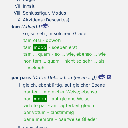
Inhalt
Schlussfigur, Modus
Akzidens (Descartes)
tam
(Adverb)
so, so sehr, in solchem Grade
tam etsi
-
obwohl
tam
modo
-
soeben erst
tam ... quam
-
so ... wie, ebenso ... wie
non tam ... quam
-
nicht so sehr ... als
vielmehr
pār paris
(Dritte Deklination (einendig))
gleich, ebenbürtig, auf gleicher Ebene
pariter
-
in gleicher Weise; ebenso
pari
modo
-
auf gleiche Weise
virtute par
-
an Tapferkeit gleich
par votum
-
einstimmig
paria membra
-
paarweise Glieder
gewachsen