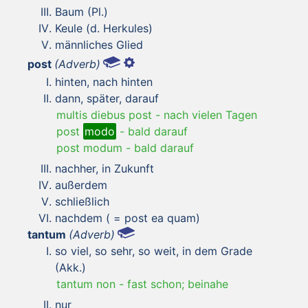
Baum (Pl.)
Keule (d. Herkules)
männliches Glied
post
(Adverb)
hinten, nach hinten
dann, später, darauf
multis diebus post
-
nach vielen Tagen
post
modo
-
bald darauf
post modum
-
bald darauf
nachher, in Zukunft
außerdem
schließlich
nachdem ( = post ea quam)
tantum
(Adverb)
so viel, so sehr, so weit, in dem Grade
(Akk.)
tantum non
-
fast schon; beinahe
nur