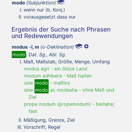
modo
(Subjunktion)
wenn nur (b. Konj.)
vorausgesetzt dass nur
Ergebnis der Suche nach Phrasen
und Redewendungen
modus -ī, m
(o-Deklination)
modo
:
Dat. Sg., Abl. Sg.
Maß, Maßstab, Größe, Menge, Umfang
modus agri
-
ein Stück Land
modum adhibere
-
Maß halten
sine
modo
-
maßlos
sine
modo
ac modestia
-
ohne Maß und
Ziel
prope modum (propemodum)
-
beinahe;
fast
Mäßigung, Grenze, Ziel
Vorschrift, Regel