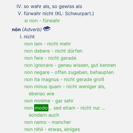
so wahr als, so gewiss als
fürwahr nicht (KL: Schwurpart.)
si non
-
fürwahr
nōn
(Adverb)
nicht
non iam
-
nicht mehr
non debere
-
nicht dürfen
non fere
-
nicht gerade
non ignorare
-
genau wissen, gut kennen
non negare
-
offen zugeben, behaupten
non ita magnus
-
nicht gerade groß
non minus quam
-
nicht weniger als,
ebenso wie
non minime
-
gar sehr
non
modo
... sed etiam
-
nicht nur ...
sondern auch
non nemo
-
mancher
non nihil
-
etwas, einiges