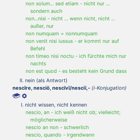
non solum... sed etiam
-
nicht nur ...
sondern auch
non...nisi
-
nicht ... wenn nicht, nicht ...
außer, nur
non numquam = nonnumquam
non venit nisi iussus
-
er kommt nur auf
Befehl
non timeo nisi noctu
-
ich fürchte mich nur
nachts
non est quod
-
es besteht kein Grund dass
nein (als Antwort)
nescīre, nesciō, nescīvī/nesciī,-
(i-Konjugation)
nicht wissen, nicht kennen
nescio, an
-
ich weiß nicht ob; vielleicht;
möglicherweise
nescio an non
-
schwerlich
nescio, quando
-
irgendwann