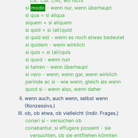
Cic. Cat. I,14), wo nicht
si
modo
-
wenn nur, wenn überhaupt
si qua = si aliqua
siquem = si aliquem
si quid = si (ali)quid
si quid est
-
wenn es noch etwas bedeutet
si quidem
-
wenn wirklich
si quis = si (ali)quis
si quod
-
wenn nun
si tamen
-
wenn überhaupt
si vero
-
wenn, wenn gar, wenn wirklich
perinde ac si
-
wie wenn, gleich als wenn
quod si
-
wenn also, wenn daher
wenn auch, auch wenn, selbst wenn
(Konzessivs.)
ob, ob etwa, ob vielleicht (indir. Frages.)
conari si
-
versuchen ob
conabantur, si effugere possent
-
sie
versuchten, ob sie entfliehen könnten