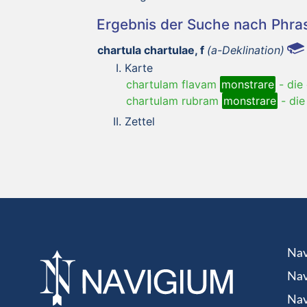
Ergebnis der Suche nach Phr
chartula chartulae, f
(a-Deklination)
Karte
chartulam flavam
monstrare
-
die
chartulam rubram
monstrare
-
die
Zettel
Nav
Nav
Nav