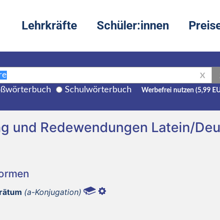
Lehrkräfte
Schüler:innen
Preis
X
ßwörterbuch
Schulwörterbuch
Werbefrei nutzen (5,99 E
ng und Redewendungen Latein/Deu
Formen
trātum
(a-Konjugation)