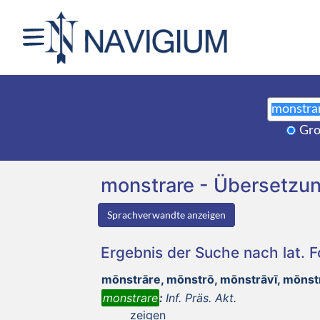
Gro
monstrare - Übersetzu
Sprachverwandte anzeigen
Ergebnis der Suche nach lat. 
mōnstrāre, mōnstrō, mōnstrāvī, mōns
monstrare
:
Inf. Präs. Akt.
zeigen