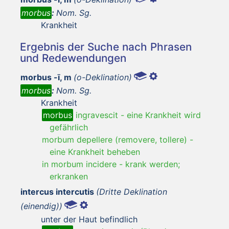
morbus
:
Nom. Sg.
Krankheit
Ergebnis der Suche nach Phrasen
und Redewendungen
morbus -ī, m
(o-Deklination)
morbus
:
Nom. Sg.
Krankheit
morbus
ingravescit
-
eine Krankheit wird
gefährlich
morbum depellere (removere, tollere)
-
eine Krankheit beheben
in morbum incidere
-
krank werden;
erkranken
intercus intercutis
(Dritte Deklination
(einendig))
unter der Haut befindlich