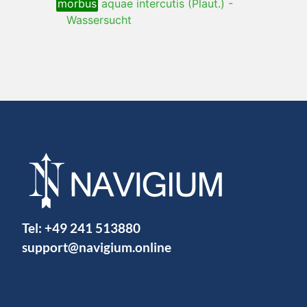
morbus
aquae intercutis (Plaut.)
-
Wassersucht
Tel:
+49 241 513880
support@navigium.online