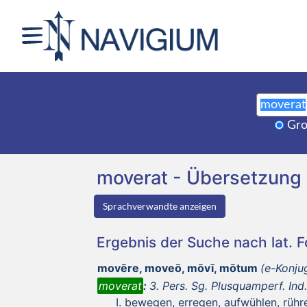
Gro
moverat - Übersetzung
Sprachverwandte anzeigen
Ergebnis der Suche nach lat. 
movēre, moveō, mōvī, mōtum
(e-Konju
moverat
:
3. Pers. Sg. Plusquamperf. Ind.
bewegen, erregen, aufwühlen, rühr