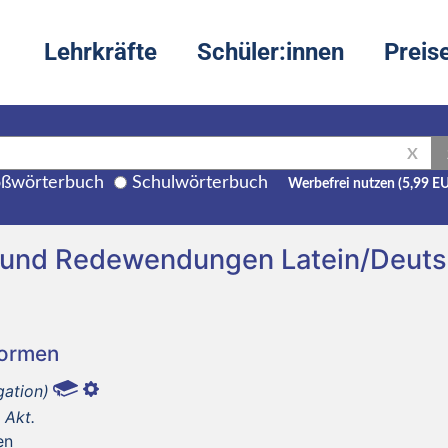
Lehrkräfte
Schüler:innen
Preis
X
ßwörterbuch
Schulwörterbuch
Werbefrei nutzen (5,99 E
 und Redewendungen Latein/Deut
Formen
gation)
 Akt.
en