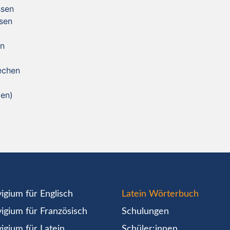
ssen
ssen
en
echen
gen)
igium für Englisch
Latein Wörterbuch
igium für Französisch
Schulungen
igium für Latein
Schüler:innen