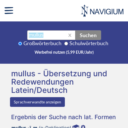
Suchen
X
Großwörterbuch
Schulwörterbuch
Werbefrei nutzen (5,99 EUR/Jahr)
mullus - Übersetzung und
Redewendungen
Latein/Deutsch
Sprachverwandte anzeigen
Ergebnis der Suche nach lat. Formen
mullus -ī, m
(o-Deklination)