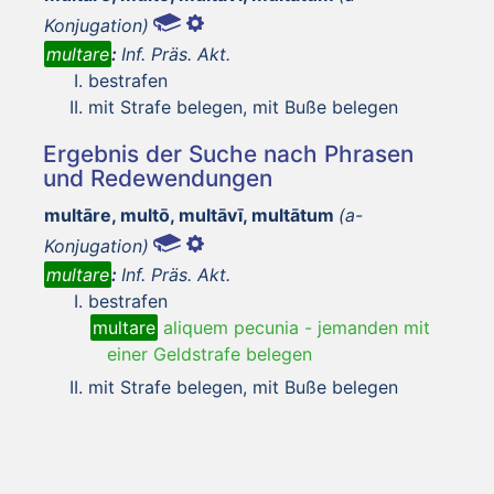
Konjugation)
multare
:
Inf. Präs. Akt.
bestrafen
mit Strafe belegen, mit Buße belegen
Ergebnis der Suche nach Phrasen
und Redewendungen
multāre, multō, multāvī, multātum
(a-
Konjugation)
multare
:
Inf. Präs. Akt.
bestrafen
multare
aliquem pecunia
-
jemanden mit
einer Geldstrafe belegen
mit Strafe belegen, mit Buße belegen