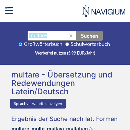
Suchen
X
Großwörterbuch
Schulwörterbuch
Werbefrei nutzen (5,99 EUR/Jahr)
multare - Übersetzung und
Redewendungen
Latein/Deutsch
Sprachverwandte anzeigen
Ergebnis der Suche nach lat. Formen
multāre, multō, multāvī, multātum
(a-