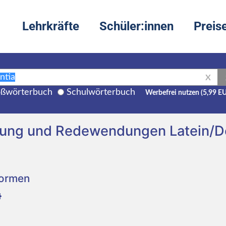
Lehrkräfte
Schüler:innen
Preis
X
ßwörterbuch
Schulwörterbuch
Werbefrei nutzen (5,99 E
tzung und Redewendungen Latein/D
Formen