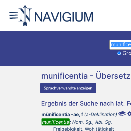
Gro
munificentia - Überse
Sprachverwandte anzeigen
Ergebnis der Suche nach lat. 
mūnificentia -ae, f
(a-Deklination)
munificentia
:
Nom. Sg., Abl. Sg.
Freigebigkeit, Wohltätigkeit