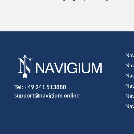
Nav
Nav
Nav
Tel:
+49 241 513880
Nav
support@navigium.online
Nav
Nav