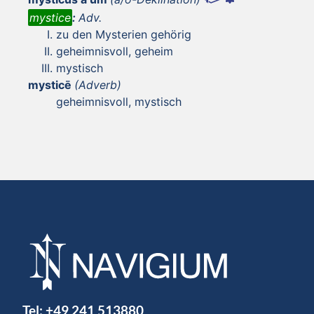
mystice
:
Adv.
zu den Mysterien gehörig
geheimnisvoll, geheim
mystisch
mysticē
(Adverb)
geheimnisvoll, mystisch
Tel:
+49 241 513880