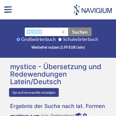
Suchen
X
Großwörterbuch
Schulwörterbuch
Werbefrei nutzen (5,99 EUR/Jahr)
mystice - Übersetzung und
Redewendungen
Latein/Deutsch
Sprachverwandte anzeigen
Ergebnis der Suche nach lat. Formen
mysticus a um
(a/o-Deklination)