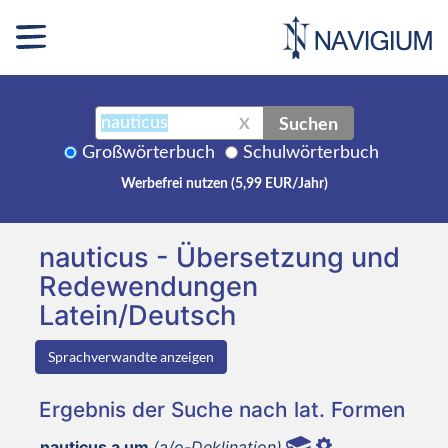
Suchen
X
Großwörterbuch
Schulwörterbuch
Werbefrei nutzen (5,99 EUR/Jahr)
nauticus - Übersetzung und
Redewendungen
Latein/Deutsch
Sprachverwandte anzeigen
Ergebnis der Suche nach lat. Formen
nauticus a um
(a/o-Deklination)