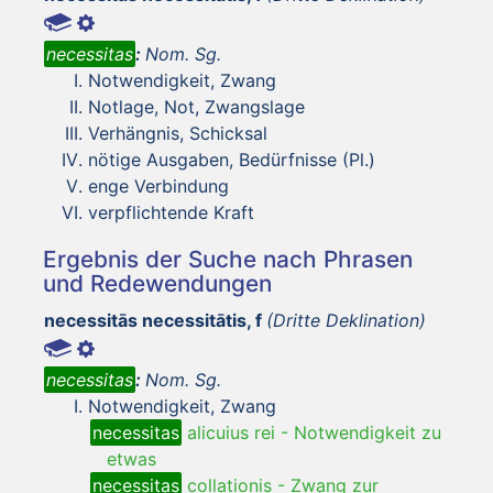
necessitas
:
Nom. Sg.
Notwendigkeit, Zwang
Notlage, Not, Zwangslage
Verhängnis, Schicksal
nötige Ausgaben, Bedürfnisse (Pl.)
enge Verbindung
verpflichtende Kraft
Ergebnis der Suche nach Phrasen
und Redewendungen
necessitās necessitātis, f
(Dritte Deklination)
necessitas
:
Nom. Sg.
Notwendigkeit, Zwang
necessitas
alicuius rei
-
Notwendigkeit zu
etwas
necessitas
collationis
-
Zwang zur