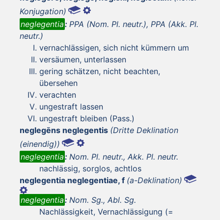
Konjugation)
neglegentia
:
PPA (Nom. Pl. neutr.), PPA (Akk. Pl.
neutr.)
vernachlässigen, sich nicht kümmern um
versäumen, unterlassen
gering schätzen, nicht beachten,
übersehen
verachten
ungestraft lassen
ungestraft bleiben (Pass.)
neglegēns neglegentis
(Dritte Deklination
(einendig))
neglegentia
:
Nom. Pl. neutr., Akk. Pl. neutr.
nachlässig, sorglos, achtlos
neglegentia neglegentiae, f
(a-Deklination)
neglegentia
:
Nom. Sg., Abl. Sg.
Nachlässigkeit, Vernachlässigung (=