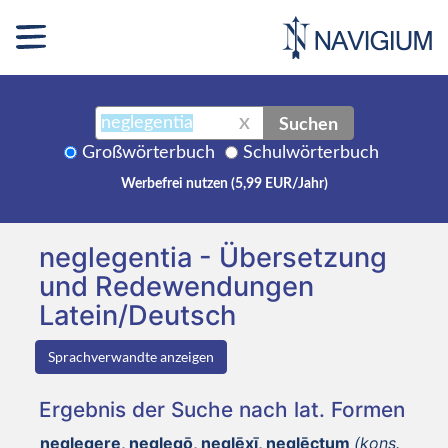
Suchen
X
Großwörterbuch
Schulwörterbuch
Werbefrei nutzen (5,99 EUR/Jahr)
neglegentia - Übersetzung
und Redewendungen
Latein/Deutsch
Sprachverwandte anzeigen
Ergebnis der Suche nach lat. Formen
neglegere, neglegō, neglēxī, neglēctum
(kons.