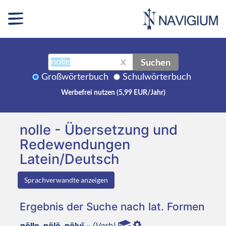
Suchen
X
Großwörterbuch
Schulwörterbuch
Werbefrei nutzen (5,99 EUR/Jahr)
nolle - Übersetzung und
Redewendungen
Latein/Deutsch
Sprachverwandte anzeigen
Ergebnis der Suche nach lat. Formen
nōlle, nōlō, nōluī,-
(Verb)