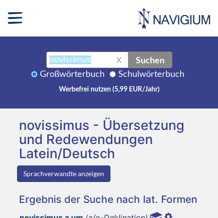
Suchen
X
Großwörterbuch
Schulwörterbuch
Werbefrei nutzen (5,99 EUR/Jahr)
novissimus - Übersetzung
und Redewendungen
Latein/Deutsch
Sprachverwandte anzeigen
Ergebnis der Suche nach lat. Formen
novissimus a um
(a/o-Deklination)