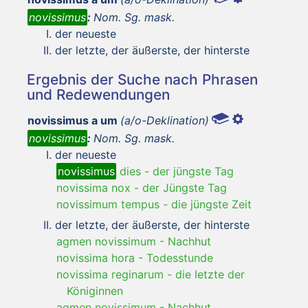
novissimus
:
Nom. Sg. mask.
der neueste
der letzte, der äußerste, der hinterste
Ergebnis der Suche nach Phrasen
und Redewendungen
novissimus a um
(a/o-Deklination)
novissimus
:
Nom. Sg. mask.
der neueste
novissimus
dies
-
der jüngste Tag
novissima nox
-
der Jüngste Tag
novissimum tempus
-
die jüngste Zeit
der letzte, der äußerste, der hinterste
agmen novissimum
-
Nachhut
novissima hora
-
Todesstunde
novissima reginarum
-
die letzte der
Königinnen
agmen novissimum
-
Nachhut