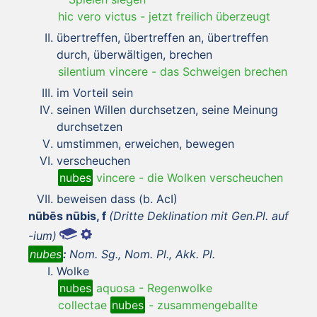
hic vero victus
-
jetzt freilich überzeugt
übertreffen, übertreffen an, übertreffen
durch, überwältigen, brechen
silentium vincere
-
das Schweigen brechen
im Vorteil sein
seinen Willen durchsetzen, seine Meinung
durchsetzen
umstimmen, erweichen, bewegen
verscheuchen
nubes
vincere
-
die Wolken verscheuchen
beweisen dass (b. AcI)
nūbēs nūbis, f
(Dritte Deklination mit Gen.Pl. auf
-ium)
nubes
:
Nom. Sg., Nom. Pl., Akk. Pl.
Wolke
nubes
aquosa
-
Regenwolke
collectae
nubes
-
zusammengeballte