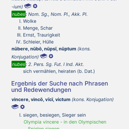
-ium)
nubes
:
Nom. Sg., Nom. Pl., Akk. Pl.
Wolke
Menge, Schar
Ernst, Traurigkeit
Schleier, Hülle
nūbere, nūbō, nūpsī, nūptum
(kons.
Konjugation)
nubes
:
2. Pers. Sg. Fut. I Ind. Akt.
sich vermählen, heiraten (b. Dat.)
Ergebnis der Suche nach Phrasen
und Redewendungen
vincere, vincō, vīcī, victum
(kons. Konjugation)
siegen, besiegen, Sieger sein
Olympia vincere
-
in den Olympischen
Spielen siegen