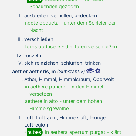
Schauenden gezogen
ausbreiten, verhüllen, bedecken
nocte obducta
-
unter dem Schleier der
Nacht
verschließen
fores obducere
-
die Türen verschließen
runzeln
sich reinziehen, schlürfen, trinken
aethēr aetheris, m
(Substantiv)
Äther, Himmel, Himmelsraum, Oberwelt
in aethere ponere
-
in den Himmel
versetzen
aethere in alto
-
unter dem hohen
Himmelsgewölbe
Luft, Luftraum, Himmelsluft, feurige
Luftregion
(
nubes
) in aethera apertum purgat
-
klärt