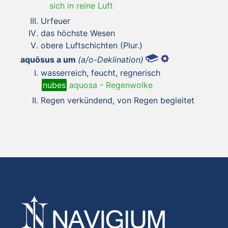
sich in reine Luft
Urfeuer
das höchste Wesen
obere Luftschichten (Plur.)
aquōsus a um
(a/o-Deklination)
wasserreich, feucht, regnerisch
nubes
aquosa
-
Regenwolke
Regen verkündend, von Regen begleitet