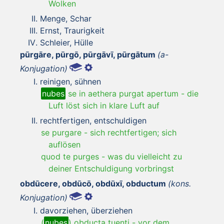
Wolken
Menge, Schar
Ernst, Traurigkeit
Schleier, Hülle
pūrgāre, pūrgō, pūrgāvī, pūrgātum
(a-
Konjugation)
reinigen, sühnen
nubes
se in aethera purgat apertum
-
die
Luft löst sich in klare Luft auf
rechtfertigen, entschuldigen
se purgare
-
sich rechtfertigen; sich
auflösen
quod te purges
-
was du vielleicht zu
deiner Entschuldigung vorbringst
obdūcere, obdūcō, obdūxī, obductum
(kons.
Konjugation)
davorziehen, überziehen
(
nubes
) obducta tuenti
-
vor dem