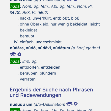
nuda
:
Nom. Sg. fem., Abl. Sg. fem., Nom. Pl.
neutr., Akk. Pl. neutr.
nackt, unverhüllt, entblößt, bloß
ohne Oberkleid, nur wenig bekleidet, leicht
bekleidet
beraubt
einfach, ungeschminkt
nūdāre, nūdō, nūdāvī, nūdātum
(a-Konjugation)
nuda
:
Imp. Sg.
entblößen, entkleiden
berauben, plündern
verraten
Ergebnis der Suche nach Phrasen
und Redewendungen
nūdus a um
(a/o-Deklination)
nuda
:
Nom. Sg. fem., Abl. Sg. fem., Nom. Pl.