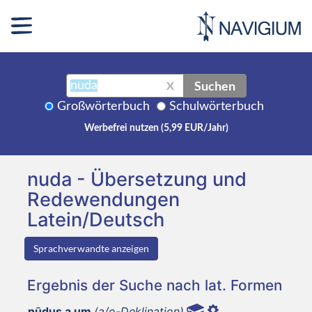
Suchen
X
Großwörterbuch
Schulwörterbuch
Werbefrei nutzen (5,99 EUR/Jahr)
nuda - Übersetzung und
Redewendungen
Latein/Deutsch
Sprachverwandte anzeigen
Ergebnis der Suche nach lat. Formen
nūdus a um
(a/o-Deklination)