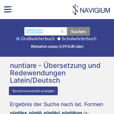
Suchen
X
Großwörterbuch
Schulwörterbuch
Werbefrei nutzen (5,99 EUR/Jahr)
nuntiare - Übersetzung und
Redewendungen
Latein/Deutsch
Sprachverwandte anzeigen
Ergebnis der Suche nach lat. Formen
nūntiāre, nūntiō, nūntiāvī, nūntiātum
(a-