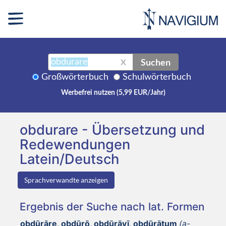
Suchen
X
Großwörterbuch
Schulwörterbuch
Werbefrei nutzen (5,99 EUR/Jahr)
obdurare - Übersetzung und
Redewendungen
Latein/Deutsch
Sprachverwandte anzeigen
Ergebnis der Suche nach lat. Formen
obdūrāre, obdūrō, obdūrāvī, obdūrātum
(a-