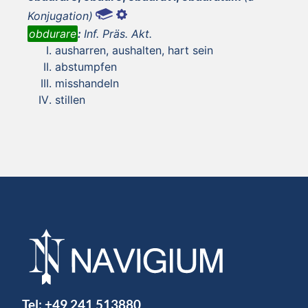
Konjugation)
obdurare
:
Inf. Präs. Akt.
ausharren, aushalten, hart sein
abstumpfen
misshandeln
stillen
Tel:
+49 241 513880