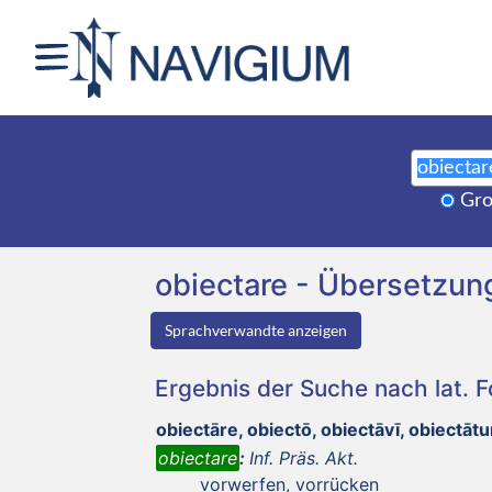
Gro
obiectare - Übersetzu
Sprachverwandte anzeigen
Ergebnis der Suche nach lat. 
obiectāre, obiectō, obiectāvī, obiectāt
obiectare
:
Inf. Präs. Akt.
vorwerfen, vorrücken