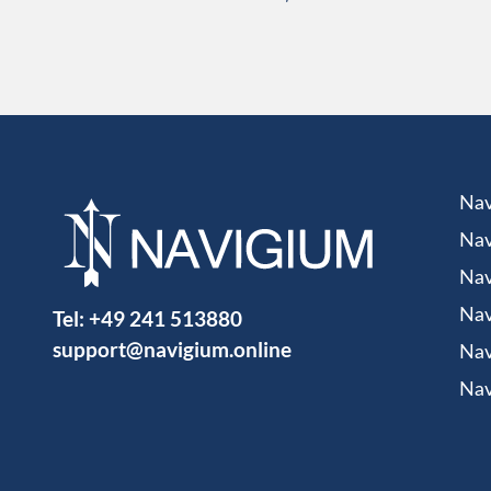
Nav
Nav
Nav
Tel:
+49 241 513880
Nav
support@navigium.online
Nav
Nav