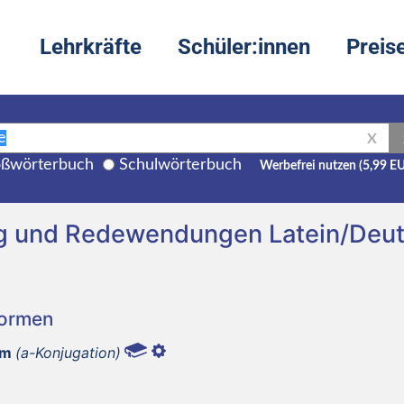
Lehrkräfte
Schüler:innen
Preis
X
ßwörterbuch
Schulwörterbuch
Werbefrei nutzen (5,99 E
ng und Redewendungen Latein/Deu
Formen
um
(a-Konjugation)