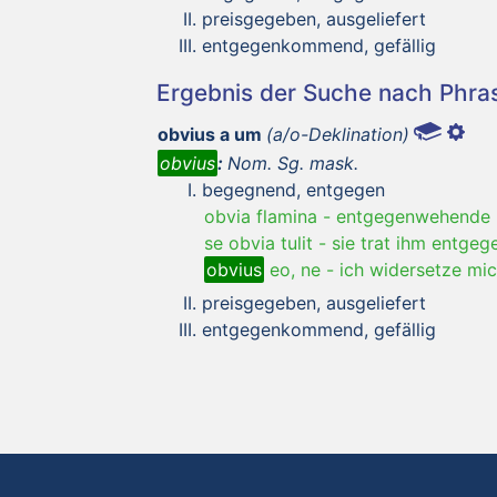
preisgegeben, ausgeliefert
entgegenkommend, gefällig
Ergebnis der Suche nach Phr
obvius a um
(a/o-Deklination)
obvius
:
Nom. Sg. mask.
begegnend, entgegen
obvia flamina
-
entgegenwehende 
se obvia tulit
-
sie trat ihm entgeg
obvius
eo, ne
-
ich widersetze mic
preisgegeben, ausgeliefert
entgegenkommend, gefällig