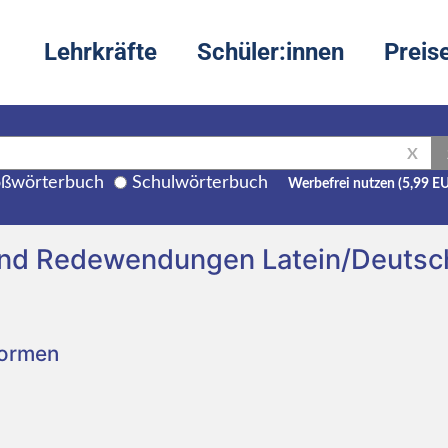
Lehrkräfte
Schüler:innen
Preis
X
ßwörterbuch
Schulwörterbuch
Werbefrei nutzen (5,99 E
und Redewendungen Latein/Deutsc
Formen