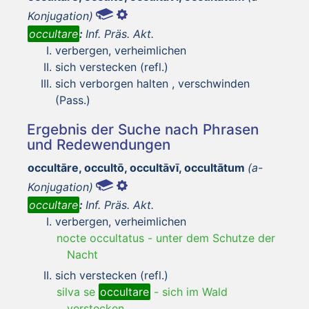
Konjugation)
occultare
:
Inf. Präs. Akt.
verbergen, verheimlichen
sich verstecken (refl.)
sich verborgen halten , verschwinden
(Pass.)
Ergebnis der Suche nach Phrasen
und Redewendungen
occultāre, occultō, occultāvī, occultātum
(a-
Konjugation)
occultare
:
Inf. Präs. Akt.
verbergen, verheimlichen
nocte occultatus
-
unter dem Schutze der
Nacht
sich verstecken (refl.)
silva se
occultare
-
sich im Wald
verstecken