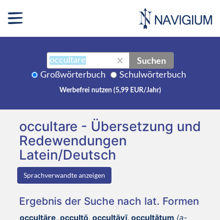
Suchen
X
Großwörterbuch
Schulwörterbuch
Werbefrei nutzen (5,99 EUR/Jahr)
occultare - Übersetzung und
Redewendungen
Latein/Deutsch
Sprachverwandte anzeigen
Ergebnis der Suche nach lat. Formen
occultāre, occultō, occultāvī, occultātum
(a-