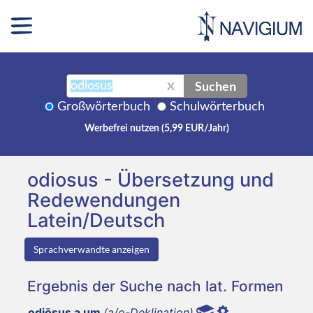
Suchen
X
Großwörterbuch
Schulwörterbuch
Werbefrei nutzen (5,99 EUR/Jahr)
odiosus - Übersetzung und
Redewendungen
Latein/Deutsch
Sprachverwandte anzeigen
Ergebnis der Suche nach lat. Formen
odiōsus a um
(a/o-Deklination)