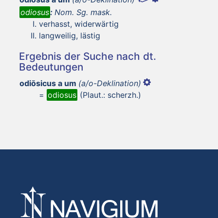
odiosus
:
Nom. Sg. mask.
verhasst, widerwärtig
langweilig, lästig
Ergebnis der Suche nach dt.
Bedeutungen
odiōsicus a um
(a/o-Deklination)
=
odiosus
(Plaut.: scherzh.)