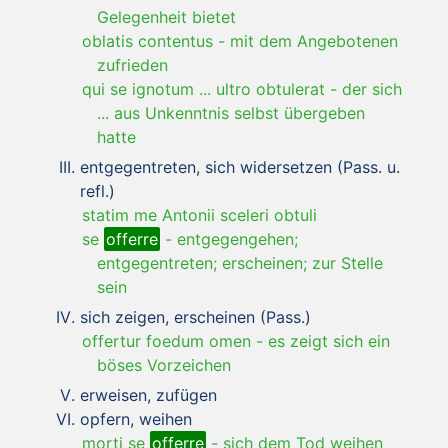
Gelegenheit bietet
oblatis contentus
-
mit dem Angebotenen
zufrieden
qui se ignotum ... ultro obtulerat
-
der sich
... aus Unkenntnis selbst übergeben
hatte
entgegentreten, sich widersetzen (Pass. u.
refl.)
statim me Antonii sceleri obtuli
se
offerre
-
entgegengehen;
entgegentreten; erscheinen; zur Stelle
sein
sich zeigen, erscheinen (Pass.)
offertur foedum omen
-
es zeigt sich ein
böses Vorzeichen
erweisen, zufügen
opfern, weihen
morti se
offerre
-
sich dem Tod weihen