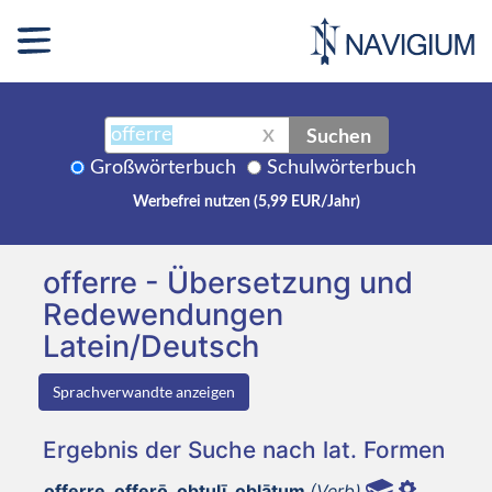
Suchen
X
Großwörterbuch
Schulwörterbuch
Werbefrei nutzen (5,99 EUR/Jahr)
offerre - Übersetzung und
Redewendungen
Latein/Deutsch
Sprachverwandte anzeigen
Ergebnis der Suche nach lat. Formen
offerre, offerō, obtulī, oblātum
(Verb)