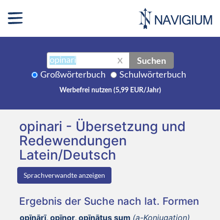
Suchen
X
Großwörterbuch
Schulwörterbuch
Werbefrei nutzen (5,99 EUR/Jahr)
opinari - Übersetzung und
Redewendungen
Latein/Deutsch
Sprachverwandte anzeigen
Ergebnis der Suche nach lat. Formen
opīnārī, opīnor, opīnātus sum
(a-Konjugation)