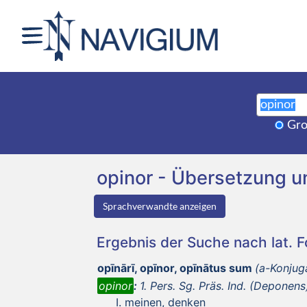
Gro
opinor - Übersetzung 
Sprachverwandte anzeigen
Ergebnis der Suche nach lat. 
opīnārī, opīnor, opīnātus sum
(a-Konjug
opinor
:
1. Pers. Sg. Präs. Ind. (Deponens
meinen, denken