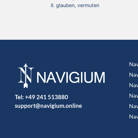
glauben, vermuten
Nav
Nav
Nav
Tel:
+49 241 513880
Nav
support@navigium.online
Nav
Nav