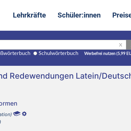
Lehrkräfte
Schüler:innen
Preis
X
ßwörterbuch
Schulwörterbuch
Werbefrei nutzen (5,99 E
und Redewendungen Latein/Deutsc
Formen
ation)
)