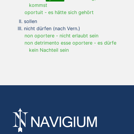
kommst
oportuit
-
es hätte sich gehört
sollen
nicht dürfen (nach Vern.)
non oportere
-
nicht erlaubt sein
non detrimento esse oportere
-
es dürfe
kein Nachteil sein