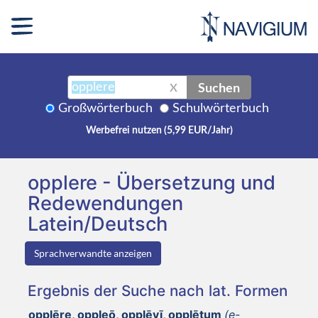
Suchen
X
Großwörterbuch
Schulwörterbuch
Werbefrei nutzen (5,99 EUR/Jahr)
opplere - Übersetzung und
Redewendungen
Latein/Deutsch
Sprachverwandte anzeigen
Ergebnis der Suche nach lat. Formen
opplēre, oppleō, opplēvī, opplētum
(e-