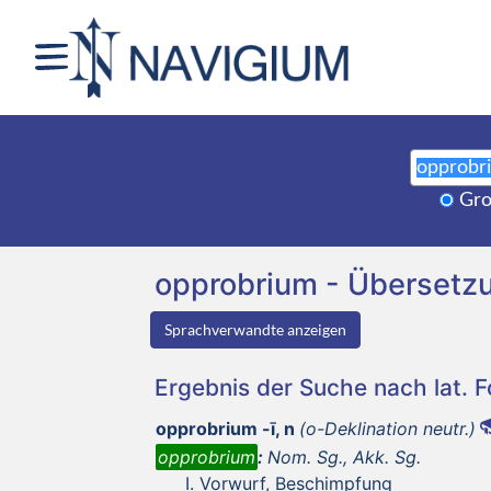
Gro
opprobrium - Übersetz
Sprachverwandte anzeigen
Ergebnis der Suche nach lat. 
opprobrium -ī, n
(o-Deklination neutr.)
opprobrium
:
Nom. Sg., Akk. Sg.
Vorwurf, Beschimpfung