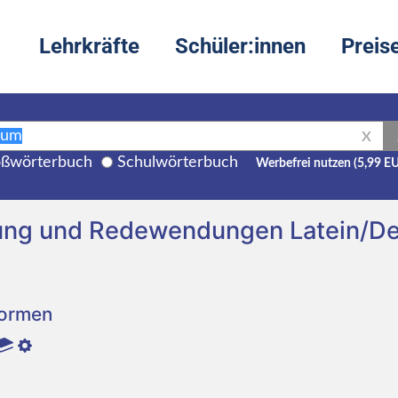
Lehrkräfte
Schüler:innen
Preis
X
ßwörterbuch
Schulwörterbuch
Werbefrei nutzen (5,99 E
ung und Redewendungen Latein/D
Formen