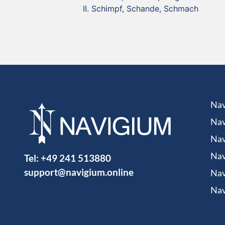
Schimpf, Schande, Schmach
Nav
Nav
Nav
Tel:
+49 241 513880
Nav
support@navigium.online
Nav
Nav