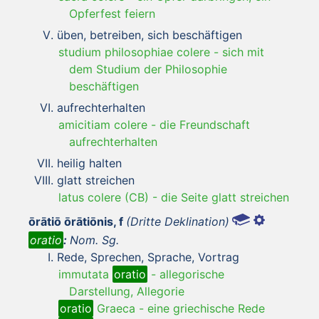
Opferfest feiern
üben, betreiben, sich beschäftigen
studium philosophiae colere
-
sich mit
dem Studium der Philosophie
beschäftigen
aufrechterhalten
amicitiam colere
-
die Freundschaft
aufrechterhalten
heilig halten
glatt streichen
latus colere (CB)
-
die Seite glatt streichen
ōrātiō ōrātiōnis, f
(Dritte Deklination)
oratio
:
Nom. Sg.
Rede, Sprechen, Sprache, Vortrag
immutata
oratio
-
allegorische
Darstellung, Allegorie
oratio
Graeca
-
eine griechische Rede