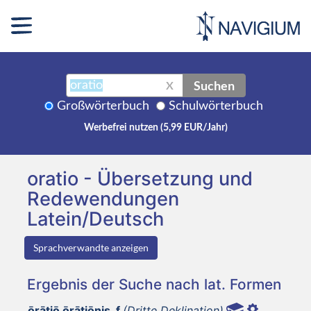
Suchen
X
Großwörterbuch
Schulwörterbuch
Werbefrei nutzen (5,99 EUR/Jahr)
oratio - Übersetzung und
Redewendungen
Latein/Deutsch
Sprachverwandte anzeigen
Ergebnis der Suche nach lat. Formen
ōrātiō ōrātiōnis, f
(Dritte Deklination)