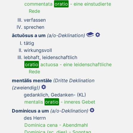
commentata
oratio
-
eine einstudierte
Rede
verfassen
sprechen
āctuōsus a um
(a/o-Deklination)
tätig
wirkungsvoll
lebhaft, leidenschaftlich
oratio
actuosa
-
eine leidenschaftliche
Rede
mentālis mentāle
(Dritte Deklination
(zweiendig))
gedanklich, Gedanken- (KL)
mentalis
oratio
-
inneres Gebet
Dominicus a um
(a/o-Deklination)
des Herrn
Dominica cena
-
Abendmahl
Dominica (sc. dies)
-
Sonntag