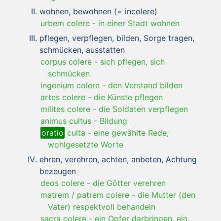
wohnen, bewohnen (= incolere)
urbem colere
-
in einer Stadt wohnen
pflegen, verpflegen, bilden, Sorge tragen,
schmücken, ausstatten
corpus colere
-
sich pflegen, sich
schmücken
ingenium colere
-
den Verstand bilden
artes colere
-
die Künste pflegen
milites colere
-
die Soldaten verpflegen
animus cultus
-
Bildung
oratio
culta
-
eine gewählte Rede;
wohlgesetzte Worte
ehren, verehren, achten, anbeten, Achtung
bezeugen
deos colere
-
die Götter verehren
matrem / patrem colere
-
die Mutter (den
Vater) respektvoll behandeln
sacra colere
-
ein Opfer darbringen, ein