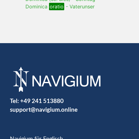
Dominica
oratio
-
Vaterunser
Tel:
+49 241 513880
support@navigium.online
Navigium für Englisch