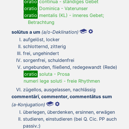
oratio
continua
-
ständiges Gebet
oratio
Dominica
-
Vaterunser
oratio
mentalis (KL)
-
inneres Gebet;
Betrachtung
solūtus a um
(a/o-Deklination)
aufgelöst, locker
schlotternd, zitterig
frei, ungehindert
sorgenfrei, schuldenfrei
ungebunden, fließend, redegewandt (Rede)
oratio
soluta
-
Prosa
numeri lege soluti
-
freie Rhythmen
zügellos, ausgelassen, nachlässig
commentārī, commentor, commentātus sum
(a-Konjugation)
überlegen, überdenken, ersinnen, erwägen
studieren, einstudieren (bei Q. Cic. PP auch
passiv.:)