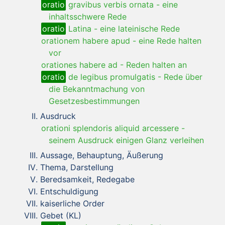
oratio
gravibus verbis ornata
-
eine
inhaltsschwere Rede
oratio
Latina
-
eine lateinische Rede
orationem habere apud
-
eine Rede halten
vor
orationes habere ad
-
Reden halten an
oratio
de legibus promulgatis
-
Rede über
die Bekanntmachung von
Gesetzesbestimmungen
Ausdruck
orationi splendoris aliquid arcessere
-
seinem Ausdruck einigen Glanz verleihen
Aussage, Behauptung, Äußerung
Thema, Darstellung
Beredsamkeit, Redegabe
Entschuldigung
kaiserliche Order
Gebet (KL)