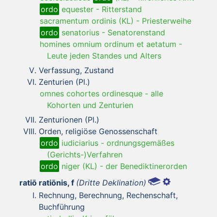
ordo
equester
-
Ritterstand
sacramentum ordinis (KL)
-
Priesterweihe
ordo
senatorius
-
Senatorenstand
homines omnium ordinum et aetatum
-
Leute jeden Standes und Alters
Verfassung, Zustand
Zenturien (Pl.)
omnes cohortes ordinesque
-
alle
Kohorten und Zenturien
Zenturionen (Pl.)
Orden, religiöse Genossenschaft
ordo
iudiciarius
-
ordnungsgemäßes
(Gerichts-)Verfahren
ordo
niger (KL)
-
der Benediktinerorden
ratiō ratiōnis, f
(Dritte Deklination)
Rechnung, Berechnung, Rechenschaft,
Buchführung