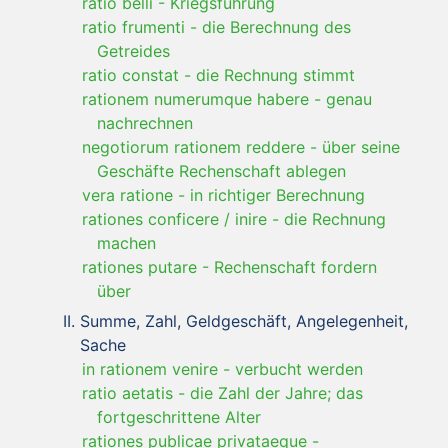
ratio belli
-
Kriegsführung
ratio frumenti
-
die Berechnung des
Getreides
ratio constat
-
die Rechnung stimmt
rationem numerumque habere
-
genau
nachrechnen
negotiorum rationem reddere
-
über seine
Geschäfte Rechenschaft ablegen
vera ratione
-
in richtiger Berechnung
rationes conficere / inire
-
die Rechnung
machen
rationes putare
-
Rechenschaft fordern
über
Summe, Zahl, Geldgeschäft, Angelegenheit,
Sache
in rationem venire
-
verbucht werden
ratio aetatis
-
die Zahl der Jahre; das
fortgeschrittene Alter
rationes publicae privataeque
-