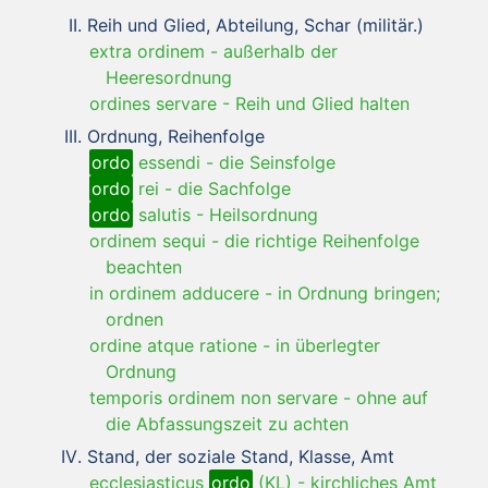
Reih und Glied, Abteilung, Schar (militär.)
extra ordinem
-
außerhalb der
Heeresordnung
ordines servare
-
Reih und Glied halten
Ordnung, Reihenfolge
ordo
essendi
-
die Seinsfolge
ordo
rei
-
die Sachfolge
ordo
salutis
-
Heilsordnung
ordinem sequi
-
die richtige Reihenfolge
beachten
in ordinem adducere
-
in Ordnung bringen;
ordnen
ordine atque ratione
-
in überlegter
Ordnung
temporis ordinem non servare
-
ohne auf
die Abfassungszeit zu achten
Stand, der soziale Stand, Klasse, Amt
ecclesiasticus
ordo
(KL)
-
kirchliches Amt