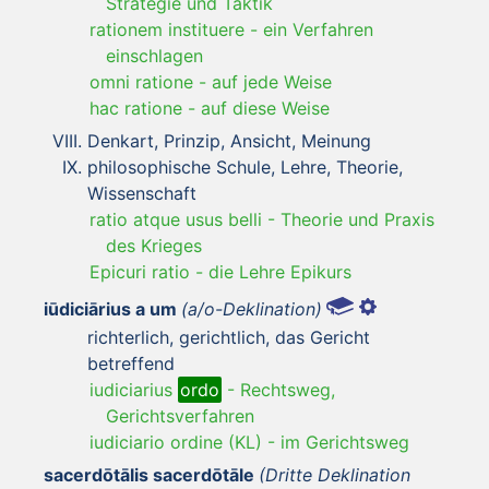
Strategie und Taktik
rationem instituere
-
ein Verfahren
einschlagen
omni ratione
-
auf jede Weise
hac ratione
-
auf diese Weise
Denkart, Prinzip, Ansicht, Meinung
philosophische Schule, Lehre, Theorie,
Wissenschaft
ratio atque usus belli
-
Theorie und Praxis
des Krieges
Epicuri ratio
-
die Lehre Epikurs
iūdiciārius a um
(a/o-Deklination)
richterlich, gerichtlich, das Gericht
betreffend
iudiciarius
ordo
-
Rechtsweg,
Gerichtsverfahren
iudiciario ordine (KL)
-
im Gerichtsweg
sacerdōtālis sacerdōtāle
(Dritte Deklination