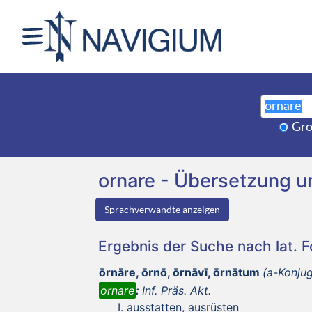
Gro
ornare - Übersetzung 
Sprachverwandte anzeigen
Ergebnis der Suche nach lat. 
ōrnāre, ōrnō, ōrnāvī, ōrnātum
(a-Konjug
ornare
:
Inf. Präs. Akt.
ausstatten, ausrüsten