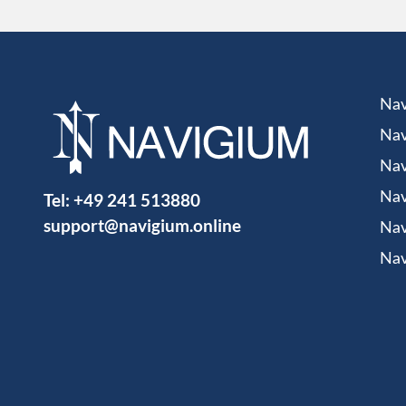
Nav
Nav
Nav
Tel:
+49 241 513880
Nav
support@navigium.online
Nav
Nav