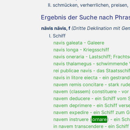
schmücken, verherrlichen, preisen,
Ergebnis der Suche nach Phr
nāvis nāvis, f
(Dritte Deklination mit Gen
Schiff
navis galeata
-
Galeere
navis longa
-
Kriegsschiff
navis oneraria
-
Lastschiff; Frachts
navis thalamegus
-
schwimmende V
rei publicae navis
-
das Staatsschif
navis in litore eiecta
-
ein gestrand
navem remis concitare
-
stark rud
navem (classem) constituere
-
vor
navem deducere
-
ein Schiff vom 
navem deprimere
-
ein Schiff vers
navem expedire
-
ein Schiff zum 
navem instruere (
ornare
)
-
ein Sch
in navem transcendere
-
ein Schiff