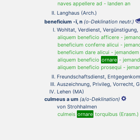
naves appellere ad
-
landen an
Langhaus (Arch.)
beneficium -ī, n
(o-Deklination neutr.)
Wohltat, Verdienst, Vergünstigung
aliquem beneficio afficere
-
jemand
beneficium conferre alicui
-
jemand
beneficium dare alicui
-
jemandem 
aliquem beneficio
ornare
-
jemand
aliquem beneficio prosequi
-
jeman
Freundschaftsdienst, Entgegenko
Auszeichnung, Privileg, Vorrecht, 
Lehen (MA)
culmeus a um
(a/o-Deklination)
von Strohhalmen
culmeis
ornare
torquibus (Erasm.)