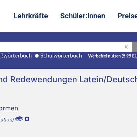
Lehrkräfte
Schüler:innen
Preis
X
ßwörterbuch
Schulwörterbuch
Werbefrei nutzen (5,99 E
und Redewendungen Latein/Deutsc
Formen
ation)