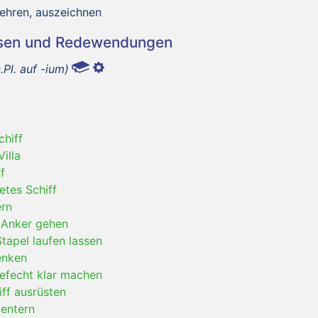
 ehren, auszeichnen
asen und Redewendungen
.Pl. auf -ium)
chiff
illa
f
etes Schiff
ern
 Anker gehen
Stapel laufen lassen
enken
Gefecht klar machen
iff ausrüsten
 entern