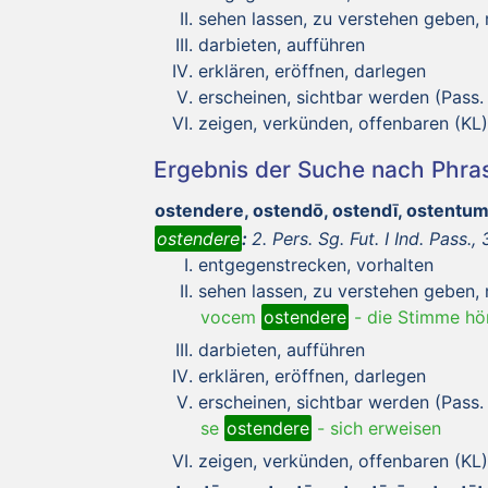
sehen lassen, zu verstehen geben,
darbieten, aufführen
erklären, eröffnen, darlegen
erscheinen, sichtbar werden (Pass. 
zeigen, verkünden, offenbaren (KL)
Ergebnis der Suche nach Phr
ostendere, ostendō, ostendī, ostentu
ostendere
:
2. Pers. Sg. Fut. I Ind. Pass., 3
entgegenstrecken, vorhalten
sehen lassen, zu verstehen geben,
vocem
ostendere
-
die Stimme hö
darbieten, aufführen
erklären, eröffnen, darlegen
erscheinen, sichtbar werden (Pass. 
se
ostendere
-
sich erweisen
zeigen, verkünden, offenbaren (KL)