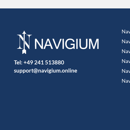
Nav
Nav
Nav
Tel:
+49 241 513880
Nav
support@navigium.online
Nav
Nav