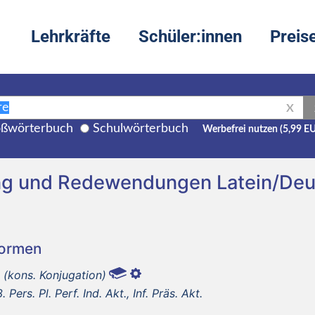
Lehrkräfte
Schüler:innen
Preis
X
ßwörterbuch
Schulwörterbuch
Werbefrei nutzen (5,99 E
ng und Redewendungen Latein/Deu
Formen
m
(kons. Konjugation)
. Pers. Pl. Perf. Ind. Akt., Inf. Präs. Akt.