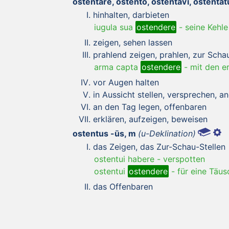
ostentāre, ostentō, ostentāvī, ostentā
hinhalten, darbieten
iugula sua
ostendere
-
seine Kehle
zeigen, sehen lassen
prahlend zeigen, prahlen, zur Schau
arma capta
ostendere
-
mit den e
vor Augen halten
in Aussicht stellen, versprechen, a
an den Tag legen, offenbaren
erklären, aufzeigen, beweisen
ostentus -ūs, m
(u-Deklination)
das Zeigen, das Zur-Schau-Stellen
ostentui habere
-
verspotten
ostentui
ostendere
-
für eine Täus
das Offenbaren