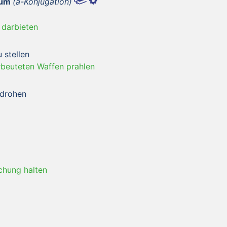
tum
(a-Konjugation)
 darbieten
 stellen
rbeuteten Waffen prahlen
ndrohen
chung halten