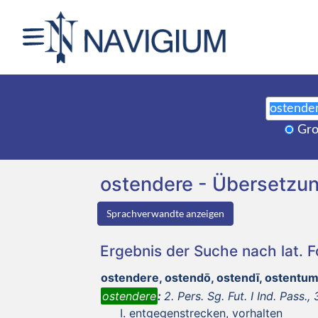
Gro
ostendere - Übersetzu
Sprachverwandte anzeigen
Ergebnis der Suche nach lat. 
ostendere, ostendō, ostendī, ostentu
ostendere
:
2. Pers. Sg. Fut. I Ind. Pass., 3
entgegenstrecken, vorhalten