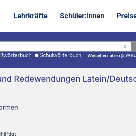
Lehrkräfte
Schüler:innen
Preis
X
ßwörterbuch
Schulwörterbuch
Werbefrei nutzen (5,99 E
 und Redewendungen Latein/Deuts
Formen
häftigt