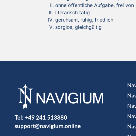
ohne öffentliche Aufgabe, frei von
literarisch tätig
geruhsam, ruhig, friedlich
sorglos, gleichgültig
Nav
Nav
Nav
Tel:
+49 241 513880
Nav
support@navigium.online
Nav