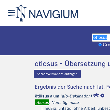
Gro
otiosus - Übersetzung
Sprachverwandte anzeigen
Ergebnis der Suche nach lat. 
ōtiōsus a um
(a/o-Deklination)
otiosus
:
Nom. Sg. mask.
müßig, untätig, ohne Arbeit, unbesc