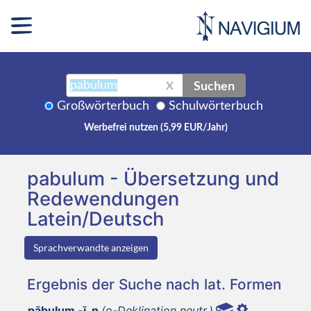
Suchen
X
Großwörterbuch
Schulwörterbuch
Werbefrei nutzen (5,99 EUR/Jahr)
pabulum - Übersetzung und
Redewendungen
Latein/Deutsch
Sprachverwandte anzeigen
Ergebnis der Suche nach lat. Formen
pābulum -ī, n
(o-Deklination neutr.)