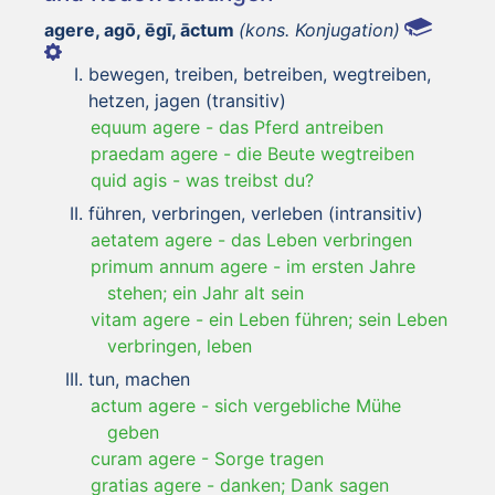
agere, agō, ēgī, āctum
(kons. Konjugation)
bewegen, treiben, betreiben, wegtreiben,
hetzen, jagen (transitiv)
equum agere
-
das Pferd antreiben
praedam agere
-
die Beute wegtreiben
quid agis
-
was treibst du?
führen, verbringen, verleben (intransitiv)
aetatem agere
-
das Leben verbringen
primum annum agere
-
im ersten Jahre
stehen; ein Jahr alt sein
vitam agere
-
ein Leben führen; sein Leben
verbringen, leben
tun, machen
actum agere
-
sich vergebliche Mühe
geben
curam agere
-
Sorge tragen
gratias agere
-
danken; Dank sagen