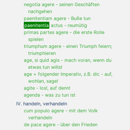
negotia agere
-
seinen Geschäften
nachgehen
paenitentiam agere
-
Buße tun
paenitentia
actus
-
reumütig
primas partes agere
-
die erste Rolle
spielen
triumphum agere
-
einen Triumph feiern;
triumphieren
age, si quid agis
-
mach voran, wenn du
etwas tun willst
age + folgender Imperativ, z.B. dic
-
auf,
wohlan, sage!
agite
-
los!, auf denn!
agenda
-
was zu tun ist
handeln, verhandeln
cum populo agere
-
mit dem Volk
verhandeln
de pace agere
-
über den Frieden