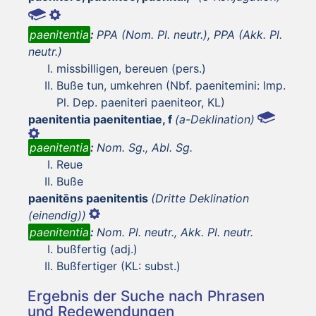
paenitentia
:
PPA (Nom. Pl. neutr.), PPA (Akk. Pl.
neutr.)
missbilligen, bereuen (pers.)
Buße tun, umkehren (Nbf. paenitemini: Imp.
Pl. Dep. paeniteri paeniteor, KL)
paenitentia paenitentiae, f
(a-Deklination)
paenitentia
:
Nom. Sg., Abl. Sg.
Reue
Buße
paenitēns paenitentis
(Dritte Deklination
(einendig))
paenitentia
:
Nom. Pl. neutr., Akk. Pl. neutr.
bußfertig (adj.)
Bußfertiger (KL: subst.)
Ergebnis der Suche nach Phrasen
und Redewendungen