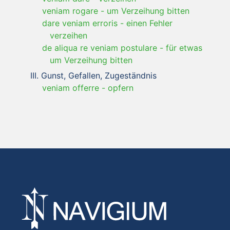
veniam rogare
-
um Verzeihung bitten
dare veniam erroris
-
einen Fehler
verzeihen
de aliqua re veniam postulare
-
für etwas
um Verzeihung bitten
Gunst, Gefallen, Zugeständnis
veniam offerre
-
opfern