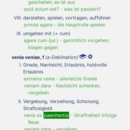
geschehen; es ist aus
quid actum est?
-
was ist passiert?
darstellen, spielen, vortragen, aufführen
primas agere
-
die Hauptrolle spielen
umgehen mit (+ cum)
agere cum (jur.)
-
gerichtlich vorgehen;
klagen gegen
venia veniae, f
(a-Deklination)
Gnade, Nachsicht, Erlaubnis, huldvolle
Erlaubnis
extrema venia
-
allerletzte Gnade
veniam dare
-
Nachsicht schenken,
vergeben
Vergebung, Verzeihung, Schonung,
Straflosigkeit
venia ex
paenitentia
-
Straffreiheit infolge
Reue
veniam dare
-
verzeihen