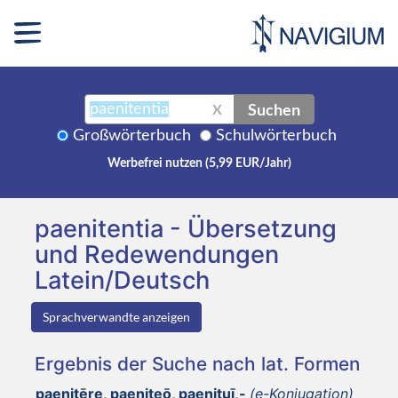
Suchen
X
Großwörterbuch
Schulwörterbuch
Werbefrei nutzen (5,99 EUR/Jahr)
paenitentia - Übersetzung
und Redewendungen
Latein/Deutsch
Sprachverwandte anzeigen
Ergebnis der Suche nach lat. Formen
paenitēre, paeniteō, paenituī,-
(e-Konjugation)