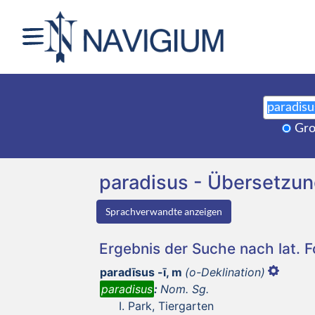
Gro
paradisus - Übersetzu
Sprachverwandte anzeigen
Ergebnis der Suche nach lat. 
paradīsus -ī, m
(o-Deklination)
paradisus
:
Nom. Sg.
Park, Tiergarten