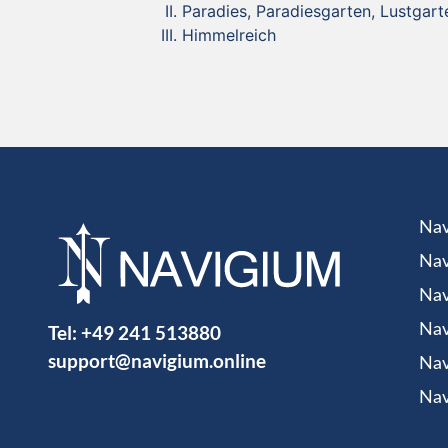
Paradies, Paradiesgarten, Lustgart
Himmelreich
Nav
Nav
Nav
Tel:
+49 241 513880
Nav
support@navigium.online
Nav
Nav