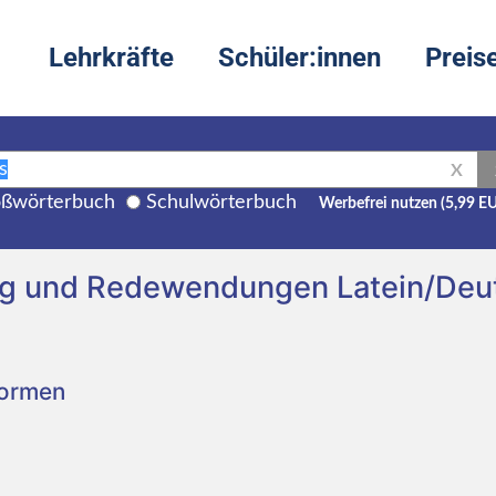
Lehrkräfte
Schüler:innen
Preis
X
ßwörterbuch
Schulwörterbuch
Werbefrei nutzen (5,99 E
ng und Redewendungen Latein/Deu
Formen