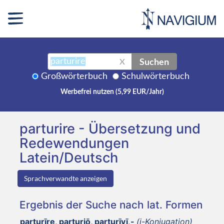
Suchen
X
Großwörterbuch
Schulwörterbuch
Werbefrei nutzen (5,99 EUR/Jahr)
parturire - Übersetzung und
Redewendungen
Latein/Deutsch
Sprachverwandte anzeigen
Ergebnis der Suche nach lat. Formen
parturīre, parturiō, parturīvī,-
(i-Konjugation)