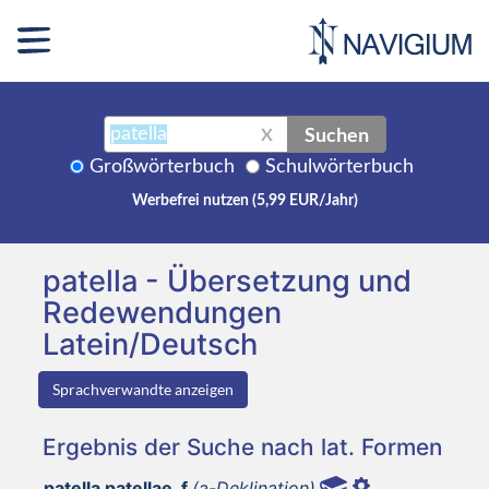
Suchen
X
Großwörterbuch
Schulwörterbuch
Werbefrei nutzen (5,99 EUR/Jahr)
patella - Übersetzung und
Redewendungen
Latein/Deutsch
Sprachverwandte anzeigen
Ergebnis der Suche nach lat. Formen
patella patellae, f
(a-Deklination)