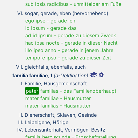
sub ipsis radicibus
-
unmittelbar am Fuße
sogar, gerade, eben (hervorhebend)
ego ipse
-
gerade ich
id ipsum
-
gerade das
ad id ipsum
-
gerade zu diesem Zweck
hac ipsa nocte
-
gerade in dieser Nacht
illo ipso anno
-
gerade in jenem Jahre
tempore ipso
-
gerade zu dieser Zeit
gleichfalls, ebenfalls, auch
familia familiae, f
(a-Deklination)
Familie, Hausgemeinschaft
pater
familias
-
das Familienoberhaupt
mater familiae
-
Hausmutter
mater familias
-
Hausmutter
Dienerschaft, Sklaven, Gesinde
Leibeigene, Hörige
Lebensunterhalt, Vermögen, Besitz
familia herciscunda
-
Erbschaftsteilung