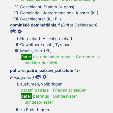
Geschlecht, Stamm (= gens)
Gemeinde, Klostergemeinde, Kloster (KL)
Geschlechter (KL: Pl.)
dominātiō dominātiōnis, f
(Dritte Deklination)
Herrschaft, Alleinherrschaft
Gewaltherrschaft, Tyrannei
Macht, Herr (KL)
Pater
est dominatio rerum
-
Gottvater ist
der Herr der Welt
patrāre, patrō, patrāvī, patrātum
(a-
Konjugation)
ausführen, vollbringen
pacem patrare
-
Frieden schließen
pater
patratus
-
Bundesvater,
Bundespriester
zu Ende führen