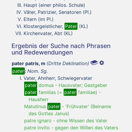
Haupt (einer philos. Schule)
Väter, Patrizier, Senatoren (Pl.)
Eltern (im Pl.)
Klostergeistlicher,
Pater
(KL)
Kirchenvater, Abt (KL)
Ergebnis der Suche nach Phrasen
und Redewendungen
pater patris, m
(Dritte Deklination)
pater
:
Nom. Sg.
Vater, Ahnherr, Schwiegervater
pater
domus
-
Hausvater; Gastgeber
pater
familias (=
pater
familiae)
-
Hausherr
Matutinus
pater
-
'Frühvater' (Beiname
des Gottes Janus)
patre ignaro
-
ohne Wissen des Vater
patre invito
-
gegen den Willen des Vaters