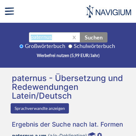
Suchen
X
Großwörterbuch
Schulwörterbuch
Werbefrei nutzen (5,99 EUR/Jahr)
paternus - Übersetzung und
Redewendungen
Latein/Deutsch
Sprachverwandte anzeigen
Ergebnis der Suche nach lat. Formen
paternus a um
(a/o-Deklination)