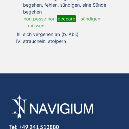
begehen, fehlen, sündigen, eine Sünde
begehen
non posse non
peccare
-
sündigen
müssen
sich vergehen an (b. Abl.)
straucheln, stolpern
Tel:
+49 241 513880