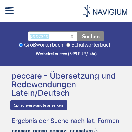
Suchen
X
Großwörterbuch
Schulwörterbuch
Werbefrei nutzen (5,99 EUR/Jahr)
peccare - Übersetzung und
Redewendungen
Latein/Deutsch
Sprachverwandte anzeigen
Ergebnis der Suche nach lat. Formen
peccāre, peccō, peccāvī, peccātum
(a-