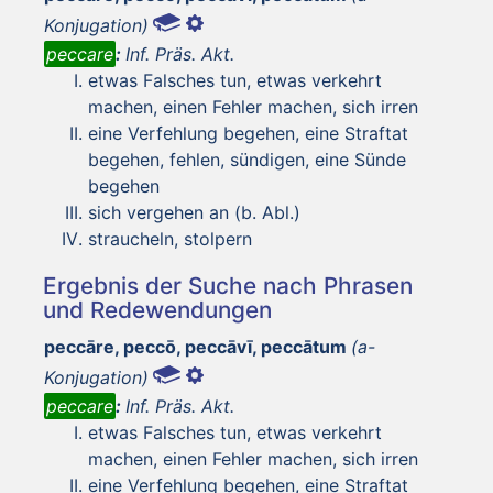
Konjugation)
peccare
:
Inf. Präs. Akt.
etwas Falsches tun, etwas verkehrt
machen, einen Fehler machen, sich irren
eine Verfehlung begehen, eine Straftat
begehen, fehlen, sündigen, eine Sünde
begehen
sich vergehen an (b. Abl.)
straucheln, stolpern
Ergebnis der Suche nach Phrasen
und Redewendungen
peccāre, peccō, peccāvī, peccātum
(a-
Konjugation)
peccare
:
Inf. Präs. Akt.
etwas Falsches tun, etwas verkehrt
machen, einen Fehler machen, sich irren
eine Verfehlung begehen, eine Straftat