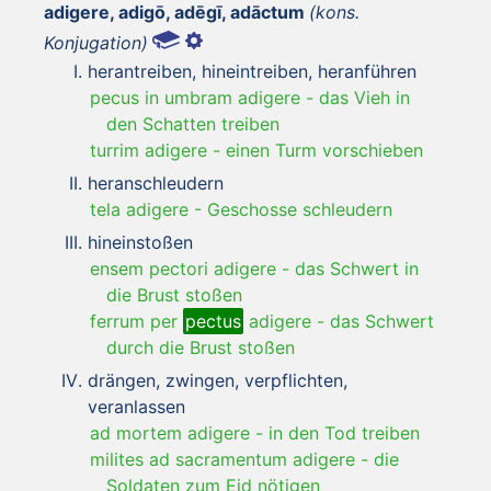
adigere, adigō, adēgī, adāctum
(kons.
Konjugation)
herantreiben, hineintreiben, heranführen
pecus in umbram adigere
-
das Vieh in
den Schatten treiben
turrim adigere
-
einen Turm vorschieben
heranschleudern
tela adigere
-
Geschosse schleudern
hineinstoßen
ensem pectori adigere
-
das Schwert in
die Brust stoßen
ferrum per
pectus
adigere
-
das Schwert
durch die Brust stoßen
drängen, zwingen, verpflichten,
veranlassen
ad mortem adigere
-
in den Tod treiben
milites ad sacramentum adigere
-
die
Soldaten zum Eid nötigen