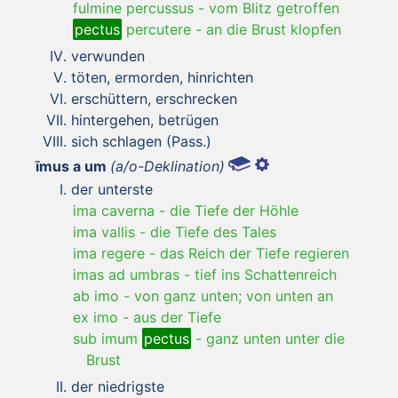
fulmine percussus
-
vom Blitz getroffen
pectus
percutere
-
an die Brust klopfen
verwunden
töten, ermorden, hinrichten
erschüttern, erschrecken
hintergehen, betrügen
sich schlagen (Pass.)
īmus a um
(a/o-Deklination)
der unterste
ima caverna
-
die Tiefe der Höhle
ima vallis
-
die Tiefe des Tales
ima regere
-
das Reich der Tiefe regieren
imas ad umbras
-
tief ins Schattenreich
ab imo
-
von ganz unten; von unten an
ex imo
-
aus der Tiefe
sub imum
pectus
-
ganz unten unter die
Brust
der niedrigste