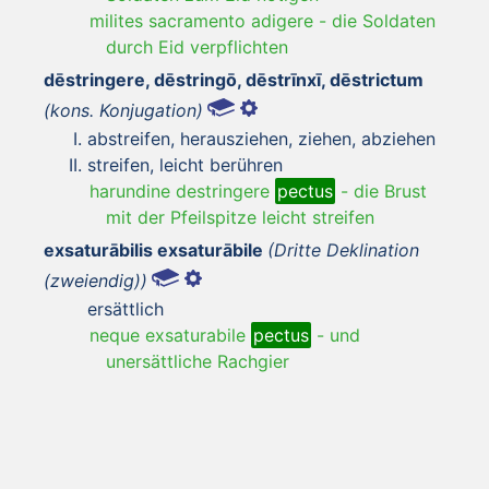
milites sacramento adigere
-
die Soldaten
durch Eid verpflichten
dēstringere, dēstringō, dēstrīnxī, dēstrictum
(kons. Konjugation)
abstreifen, herausziehen, ziehen, abziehen
streifen, leicht berühren
harundine destringere
pectus
-
die Brust
mit der Pfeilspitze leicht streifen
exsaturābilis exsaturābile
(Dritte Deklination
(zweiendig))
ersättlich
neque exsaturabile
pectus
-
und
unersättliche Rachgier