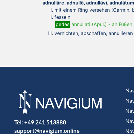
adnullāre, adnullō, adnullāvī, adnulātu
mit einem Ring versehen (Carmin. b
fesseln
pedes
annullati (Apul.)
-
an Füßen 
vernichten, abschaffen, annullieren
Nav
Nav
Nav
Tel:
+49 241 513880
Nav
support@navigium.online
Nav