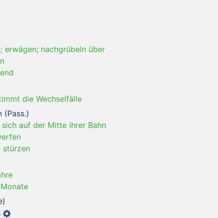
n; erwägen; nachgrübeln über
en
kend
timmt die Wechselfälle
n (Pass.)
 sich auf der Mitte ihrer Bahn
werfen
e stürzen
ahre
r Monate
e)