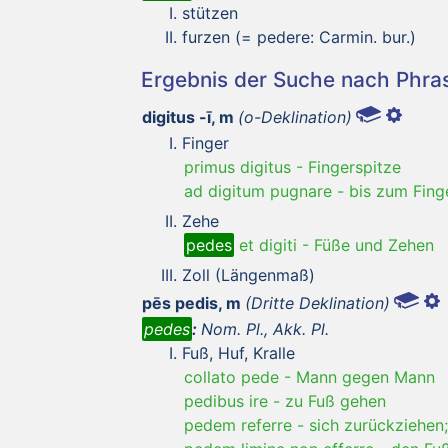
stützen
furzen (= pedere: Carmin. bur.)
Ergebnis der Suche nach Phr
digitus -ī, m
(o-Deklination)
Finger
primus digitus
-
Fingerspitze
ad digitum pugnare
-
bis zum Fing
Zehe
pedes
et digiti
-
Füße und Zehen
Zoll (Längenmaß)
pēs pedis, m
(Dritte Deklination)
pedes
:
Nom. Pl., Akk. Pl.
Fuß, Huf, Kralle
collato pede
-
Mann gegen Mann
pedibus ire
-
zu Fuß gehen
pedem referre
-
sich zurückziehen