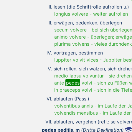
lesen (die Schriftrolle aufrollen u.)
longius volvere
-
weiter aufrollen
erwägen, bedenken, überlegen
secum volvere
-
bei sich überlege
animo volvere
-
überlegen; erwäg
plurima volvens
-
vieles durchden
vortragen, bestimmen
Iuppiter volvit vices
-
Juppiter bes
sich rollen, sich wälzen, sich drehe
medio lapsu volvuntur
-
sie drehen
ante
pedes
volvi
-
sich zu Füßen 
in praeceps volvi
-
sich in die Tief
ablaufen (Pass.)
volventibus annis
-
im Laufe der J
volvendis mensibus
-
im Laufe de
ablaufen, vergehen (refl.: se volver
pedes peditis, m
(Dritte Deklination)