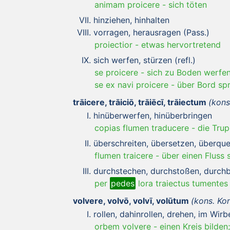
animam proicere
-
sich töten
hinziehen, hinhalten
vorragen, herausragen (Pass.)
proiectior
-
etwas hervortretend
sich werfen, stürzen (refl.)
se proicere
-
sich zu Boden werfen
se ex navi proicere
-
über Bord sp
trāicere, trāiciō, trāiēcī, trāiectum
(kons
hinüberwerfen, hinüberbringen
copias flumen traducere
-
die Tru
überschreiten, übersetzen, überqu
flumen traicere
-
über einen Fluss 
durchstechen, durchstoßen, durch
per
pedes
lora traiectus tumentes
volvere, volvō, volvī, volūtum
(kons. Ko
rollen, dahinrollen, drehen, im Wir
orbem volvere
-
einen Kreis bilden