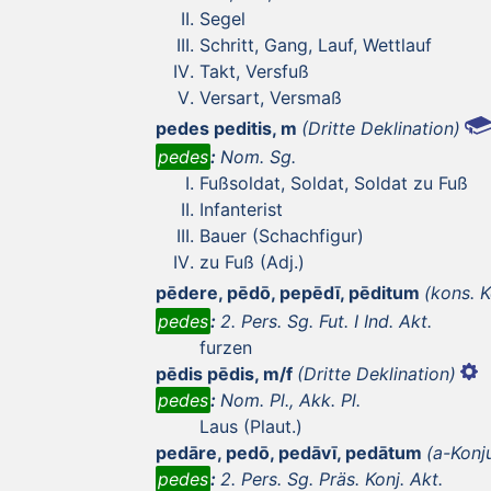
Segel
Schritt, Gang, Lauf, Wettlauf
Takt, Versfuß
Versart, Versmaß
pedes peditis, m
(Dritte Deklination)
pedes
:
Nom. Sg.
Fußsoldat, Soldat, Soldat zu Fuß
Infanterist
Bauer (Schachfigur)
zu Fuß (Adj.)
pēdere, pēdō, pepēdī, pēditum
(kons. 
pedes
:
2. Pers. Sg. Fut. I Ind. Akt.
furzen
pēdis pēdis, m/f
(Dritte Deklination)
pedes
:
Nom. Pl., Akk. Pl.
Laus (Plaut.)
pedāre, pedō, pedāvī, pedātum
(a-Konj
pedes
:
2. Pers. Sg. Präs. Konj. Akt.