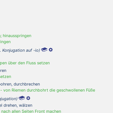
; hinausspringen
ringen
. Konjugation auf -io)
ppen über den Fluss setzen
eren
setzen
bohren, durchbrechen
-
von Riemen durchbohrt die geschwollenen Füße
njugation)
bel drehen, wälzen
; nach allen Seiten Front machen