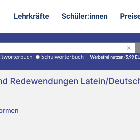
Lehrkräfte
Schüler:innen
Preis
X
ßwörterbuch
Schulwörterbuch
Werbefrei nutzen (5,99 E
und Redewendungen Latein/Deutsc
Formen