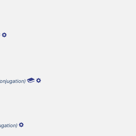
Konjugation)
ugation)