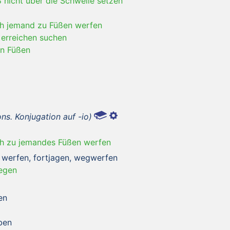
 nicht über die Schwelle setzen
ch jemand zu Füßen werfen
 erreichen suchen
en Füßen
ons. Konjugation auf -io)
ch zu jemandes Füßen werfen
 werfen, fortjagen, wegwerfen
legen
en
ben