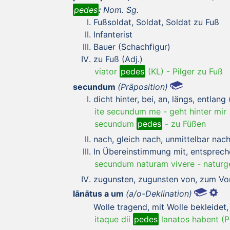
pedes
:
Nom. Sg.
Fußsoldat, Soldat, Soldat zu Fuß
Infanterist
Bauer (Schachfigur)
zu Fuß (Adj.)
viator
pedes
(KL)
-
Pilger zu Fuß
secundum
(Präposition)
dicht hinter, bei, an, längs, entlang 
ite secundum me
-
geht hinter mir
secundum
pedes
-
zu Füßen
nach, gleich nach, unmittelbar nach 
In Übereinstimmung mit, entsprec
secundum naturam vivere
-
naturg
zugunsten, zugunsten von, zum Vor
lānātus a um
(a/o-Deklination)
Wolle tragend, mit Wolle bekleidet,
itaque dii
pedes
lanatos habent (Pe