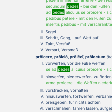
pedem limine non efferre
-
den Fuß
secundum
pedes
-
bei den Füßen
ad
pedes
alicuius se proicere
-
si
pedibus petere
-
mit den Füßen zu
insertis pedibus
-
mit verschränkt
Segel
Schritt, Gang, Lauf, Wettlauf
Takt, Versfuß
Versart, Versmaß
prōicere, prōiciō, prōiēcī, prōiectum
(k
vorwerfen, vor die Füße werfen
se ad
pedes
alicuius proicere
-
si
hinwerfen, niederwerfen, zu Boden
arma proicere
-
die Waffen nieder
vorstrecken, vorhalten
hinauswerfen, fortwerfen, verbann
preisgeben, für nichts achten
verschmähen, fahren lassen, aufge