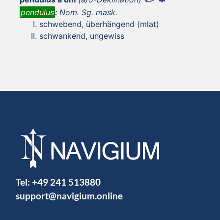
pendulus
:
Nom. Sg. mask.
schwebend, überhängend (mlat)
schwankend, ungewiss
Tel:
+49 241 513880
support@navigium.online